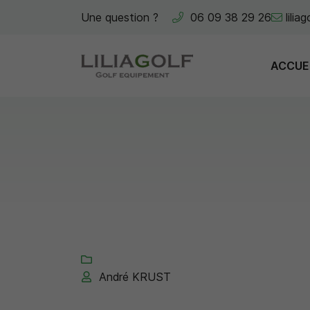
Une question ?
06 09 38 29 26
501, Rue du Pont
35800 Saint-Lunaire
ACCUE
06 09 38 29 26

Adresse email de réception

André KRUST
