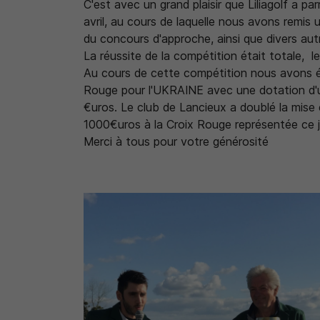
C'est avec un grand plaisir que Liliagolf a p
Recopier le code ci-contre

avril, au cours de laquelle nous avons remis 
du concours d'approche, ainsi que divers autr
Rafraîchir le captcha

La réussite de la compétition était totale, l
Au cours de cette compétition nous avons é
En cochant cette case, vous consentez à recevoir nos propositions
commerciales à l'adresse email indiqué ci-dessus. Vous pouvez vous 
Rouge pour l'UKRAINE avec une dotation d'
à tout moment en utilisant
le formulaire de désinscription
.
€uros. Le club de Lancieux a doublé la mis
1000€uros à la Croix Rouge représentée ce 
INSCRIPTION
Merci à tous pour votre générosité