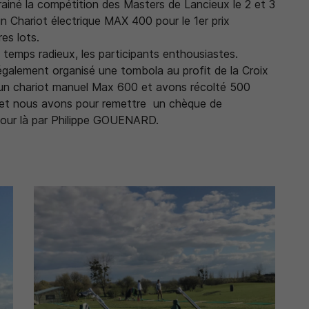
arrainé la compétition des Masters de Lancieux le 2 et 3
un Chariot électrique MAX 400 pour le 1er prix
es lots.
e temps radieux, les participants enthousiastes.
galement organisé une tombola au profit de la Croix
désinscrire
un chariot manuel Max 600 et avons récolté 500
e et nous avons pour remettre un chèque de
jour là par Philippe GOUENARD.