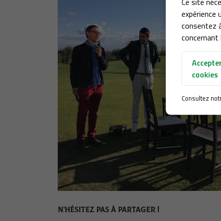
Ce site néce
expérience u
consentez à
concernant l
Accepter
cookies
Consultez not
N'HÉSITEZ PAS À PARTAGER !