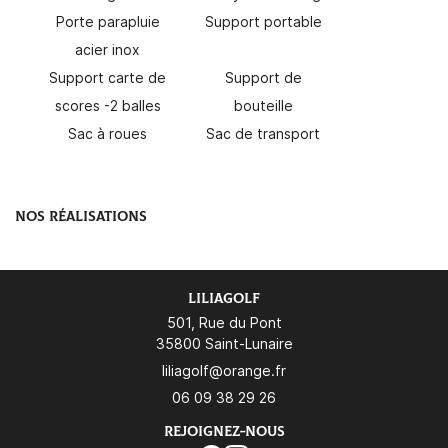
REJOIGNEZ-NOU
Porte parapluie
Support portable
ACTUALITÉS
acier inox
Support carte de
Support de
CONTACT
scores -2 balles
bouteille
RESTEZ INFO
Sac à roues
Sac de transport
INSCRIPTION NEWSL
NOS RÉALISATIONS
LILIAGOLF
501, Rue du Pont
35800 Saint-Lunaire
06 09 38 29 26
REJOIGNEZ-NOUS