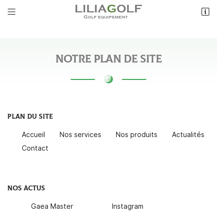


501, Rue du Pont
35800 Saint-Lunaire
06 09 38 29 26
NOTRE PLAN DE SITE
PLAN DU SITE
Accueil
Nos services
Nos produits
Actualités
Contact
Adresse email de réception

Recopier le code ci-contre

NOS ACTUS
Rafraîchir le captcha

Gaea Master
Instagram