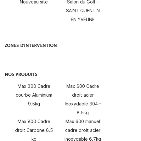
Nouveau site
Salon du Golf -
SAINT QUENTIN
EN YVELINE
En cochant cette case, vous consentez à recevoir nos propositions
commerciales à l'adresse email indiqué ci-dessus. Vous pouvez vous
désinscrire à tout moment en utilisant
le formulaire de désinscription
.
ZONES D'INTERVENTION
INSCRIPTION
NOS PRODUITS
UNE QUESTION
Max 300 Cadre
Max 600 Cadre
courbe Aluminium
droit acier
9.5kg
Inoxydable 304 -
06 09 38 29 
8.5kg
ACCUEIL
Max 800 Cadre
Max 600 manuel
NOS SERVICES
droit Carbone 6.5
cadre droit acier
kg
Inoxydable 6.7kg
OS PRODUITS