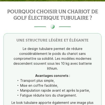
POURQUOI CHOISIR UN CHARIOT
DE
GOLF ÉLECTRIQUE TUBULAIRE ?
En cochant cette case, vous consentez à recevoir nos propositions
commerciales à l'adresse email indiqué ci-dessus. Vous pouvez vous
désinscrire à tout moment en utilisant
le formulaire de désinscription
.
INSCRIPTION
UNE STRUCTURE LÉGÈRE ET ÉLÉGANTE
Le design tubulaire permet de réduire
considérablement le poids du chariot sans
compromettre sa solidité. Les modèles modernes
descendent souvent sous les 10 kg avec batterie
lithium.
Avantages concrets :
Transport plus simple,
Mise en coffre facilitée,
Manipulation rapide avant et après la partie,
Fatigue réduite lors du chargement.
Le look tubulaire apporte également une image plus