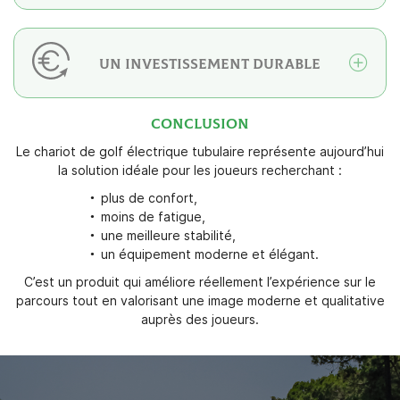
UN INVESTISSEMENT DURABLE
UNE QUESTION
CONCLUSION
Le chariot de golf électrique tubulaire représente aujourd’hui
la solution idéale pour les joueurs recherchant :
06 09 38 29 
plus de confort,
ACCUEIL
moins de fatigue,
une meilleure stabilité,
NOS SERVICES
un équipement moderne et élégant.
OS PRODUITS
C’est un produit qui améliore réellement l’expérience sur le
REJOIGNEZ-NOU
parcours tout en valorisant une image moderne et qualitative
ACTUALITÉS
auprès des joueurs.
CONTACT
RESTEZ INFO