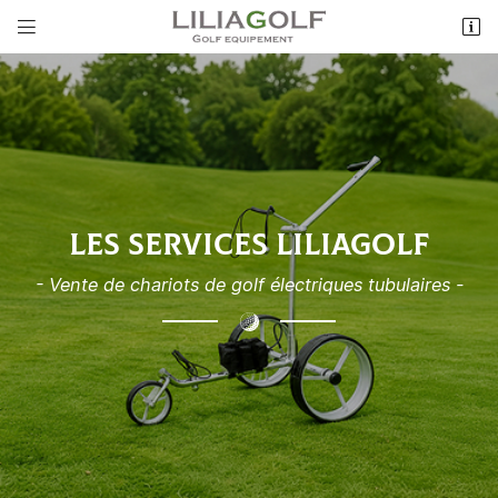


501, Rue du Pont
35800 Saint-Lunaire
06 09 38 29 26
LES SERVICES LILIAGOLF
- Vente de chariots de golf électriques tubulaires -
Adresse email de réception

Recopier le code ci-contre

Rafraîchir le captcha
